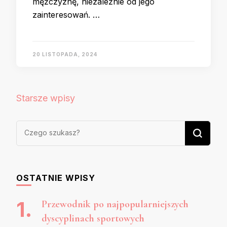
mężczyznę, niezależnie od jego
zainteresowań. …
20 LISTOPADA, 2024
Nawigacja
Starsze wpisy
po
wpisach
Szukasz
czegoś?
OSTATNIE WPISY
Przewodnik po najpopularniejszych
dyscyplinach sportowych