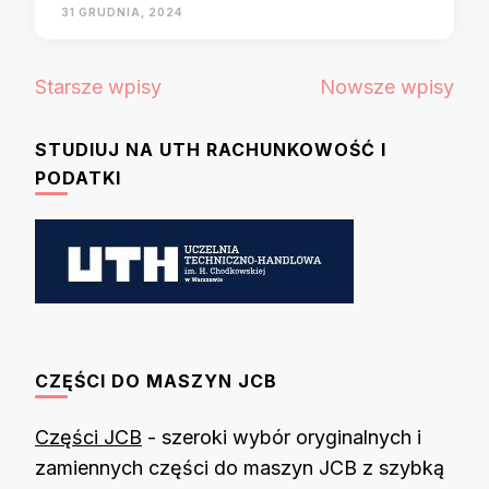
31 GRUDNIA, 2024
Nawigacja
Starsze wpisy
Nowsze wpisy
po
wpisach
STUDIUJ NA UTH RACHUNKOWOŚĆ I
PODATKI
CZĘŚCI DO MASZYN JCB
Części JCB
- szeroki wybór oryginalnych i
zamiennych części do maszyn JCB z szybką