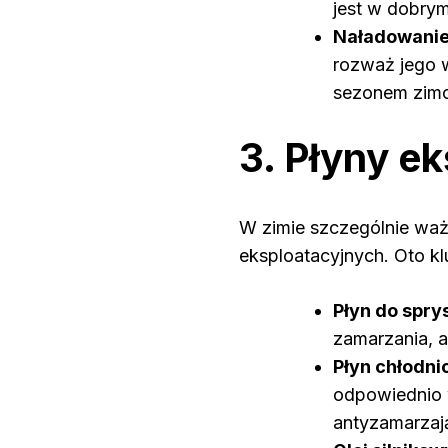
jest w dobrym
Naładowanie
rozważ jego 
sezonem zim
3. Płyny e
W zimie szczególnie waż
eksploatacyjnych. Oto kl
Płyn do spr
zamarzania, a
Płyn chłodni
odpowiednio 
antyzamarzaj