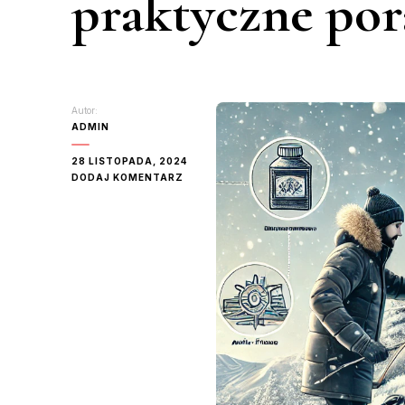
praktyczne po
Autor:
ADMIN
28 LISTOPADA, 2024
DO
DODAJ KOMENTARZ
JAK
DBAĆ
O
SAMOCHÓD
ZIMĄ
–
PRAKTYCZNE
PORADY