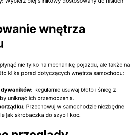
y
: Wybierz olej silnikowy dostosowany do niskich
owanie wnętrza
u
ynąć nie tylko na mechanikę pojazdu, ale także na
Oto kilka porad dotyczących wnętrza samochodu:
 dywaników
: Regularnie usuwaj błoto i śnieg z
by uniknąć ich przemoczenia.
porządku
: Przechowuj w samochodzie niezbędne
kie jak skrobaczka do szyb i koc.
ne przeglądy