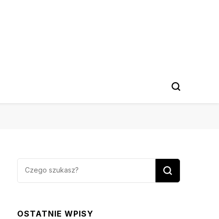
Szukasz
czegoś?
OSTATNIE WPISY