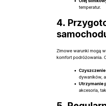
Olej silnikow
temperatur.
4. Przygot
samochod
Zimowe warunki mogą wpł
komfort podróżowania. 
Czyszczenie
dywaników, a
Utrzymanie 
akcesoria, ta
5. Regular