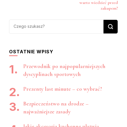
warto wiedzieć przed
zakupem?
Szukasz
czegoś?
OSTATNIE WPISY
Przewodnik po najpopularniejszych
dyscyplinach sportowych
Prezenty last minute – co wybrać?
Bezpieczeństwo na drodze –
najważniejsze zasady
Jakie akcesoria kuchenne ułatwią