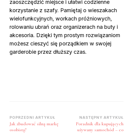
zaoszczędzić miejsce i ułatwi codzienne
korzystanie z szafy. Pamiętaj o wieszakach
wielofunkcyjnych, workach próżniowych,
rolowaniu ubrań oraz organizerach na buty i
akcesoria. Dzięki tym prostym rozwiązaniom
możesz cieszyć się porządkiem w swojej
garderobie przez dłuższy czas.
Zobacz
POPRZEDNI ARTYKUŁ
NASTĘPNY ARTYKUŁ
Jak zbudować silną markę
Poradnik dla kupujących
wpisy
osobistą?
używany samochód – co