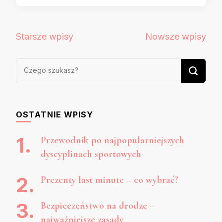
Nawigacja
Starsze wpisy
Nowsze wpisy
po
wpisach
Szukasz
czegoś?
OSTATNIE WPISY
Przewodnik po najpopularniejszych
dyscyplinach sportowych
Prezenty last minute – co wybrać?
Bezpieczeństwo na drodze –
najważniejsze zasady